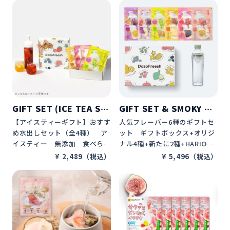
れるお茶　砂糖不使用　カロリ
食べられるお茶　砂糖不使用　
ーゼロ　カフェインレス　ノン
カロリーゼロ　カフェインレ
カフェイン　ティーバッグ　水
ス　ノンカフェイン　水分補
分補給　プレゼント　ギフト　
給　プレゼント　ギフト　贈り
贈り物　DozoFreeshフルーツ
物
ティー
GIFT SET (ICE TEA SE
GIFT SET & SMOKY GR
T OF 4BAGS)
EEN BOTTLE
【アイスティーギフト】おすす
人気フレーバー6種のギフトセ
め水出しセット（全4種）　ア
ット　ギフトボックス+オリジ
イスティー　無添加　食べられ
ナル4種+新たに2種+HARIOフ
るお茶　砂糖不使用　カロリー
ィルターインボトル スモーキ
¥ 2,489（税込）
¥ 5,496（税込）
ゼロ　カフェインレス　ノンカ
ーグリーン　400ml　無添
フェイン　ティーバッグ　水分
加　食べられるお茶　砂糖不使
補給　プレゼント　ギフト　贈
用　カロリーゼロ　カフェイン
り物　DozoFreeshフルーツテ
レス　ノンカフェイン　水分補
ィー
給　プレゼント　ギフト　贈り
物