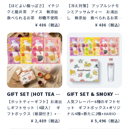
【ほどよい酸っぱさ】 イチジ
【冷え対策】 アップルシナモ
クと龍井茶　アイス　無添加　
ンとアッサムティー　お湯出
食べられるお茶　砂糖不使用　
し　無添加　食べられるお茶　
カロリーゼロ　カフェインレ
砂糖不使用　カロリーゼロ　カ
¥ 486（税込）
¥ 486（税込）
ス　デザートティー　水分補
フェインレス　水分補給　プレ
給　プレゼント　ギフト　贈り
ゼント　ギフト　贈り物　Doz
物　DozoFreeshフルーツティ
oFreeshフルーツティー
ー
GIFT SET (HOT TEA SE
GIFT SET & SMOKY PI
T OF 4BAGS)
NK BOTTLE
【ホットティーギフト】お湯出
人気フレーバー6種のギフトセ
しギフトセット（4袋入）　ギ
ット　ギフトボックス+オリジ
フトボックス（紙袋付き）+お
ナル4種+新たに2種+HARIOフ
湯出しセット4種　ホットティ
ィルターインボトル スモーキ
¥ 2,489（税込）
¥ 5,496（税込）
ー　冷え対策　無添加　食べら
ーピンク　400ml　無添加　