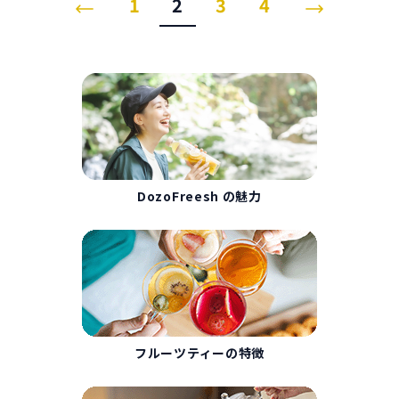
1
2
3
4
ター　インナービューティ　水
分補給　プレゼント　ギフト　
贈り物　DozoFreeshフルーツ
ティー
DozoFreesh の魅力
フルーツティーの特徴